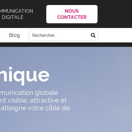
MMUNICATION
NOUS
DIGITALE
CONTACTER
Blog
hique
mmunication globale
 visible, attractive et
 atteigne votre cible de