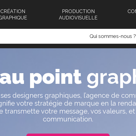
CRÉATION
PRODUCTION
CO
GRAPHIQUE
AUDIOVISUELLE
Qui sommes-nous ?
 au point
grap
 ses designers graphiques, l’agence de co
fie votre stratégie de marque en la rendant
e transmette votre message, vos valeurs, et
communication.