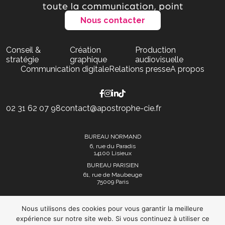
Nous contacter
Conseil &
Création
Production
stratégie
graphique
audiovisuelle
Communication digitale
Relations presse
A propos
02 31 62 07 98
contact@apostrophe-cie.fr
BUREAU NORMAND
6, rue du Paradis
14100 Lisieux
BUREAU PARISIEN
61, rue de Maubeuge
75009 Paris
Nous utilisons des cookies pour vous garantir la meilleure
expérience sur notre site web. Si vous continuez à utiliser ce