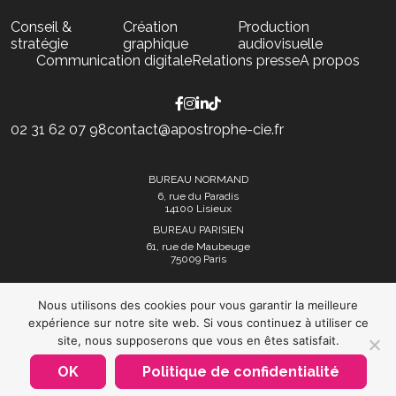
Conseil &
Création
Production
stratégie
graphique
audiovisuelle
Communication digitale
Relations presse
A propos
02 31 62 07 98
contact@apostrophe-cie.fr
BUREAU NORMAND
6, rue du Paradis
14100 Lisieux
BUREAU PARISIEN
61, rue de Maubeuge
75009 Paris
Nous utilisons des cookies pour vous garantir la meilleure
expérience sur notre site web. Si vous continuez à utiliser ce
site, nous supposerons que vous en êtes satisfait.
Mentions légales et politique de confidentialité
OK
Politique de confidentialité
Plan du site