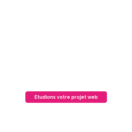
ion de sites In
point vital
ille de votre entreprise ou la nature de vos 
ournable. Mais développer un site Internet, s
chronophage et délicat. C’est pour cette r
stratégie digitale Apostrophe & Cie met à 
s, graphiques et éditoriales indispensable
 site web une efficacité et une visibilité opt
Etudions votre projet web