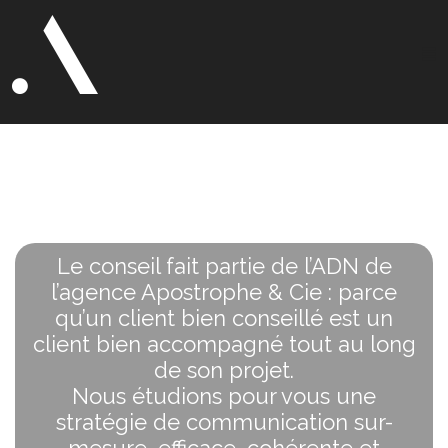
Point
stratégique
et conseils
Le conseil fait partie de l’ADN de
l’agence Apostrophe & Cie : parce
qu’un client bien conseillé est un
client bien accompagné tout au long
de son projet.
Nous étudions pour vous une
stratégie de communication sur-