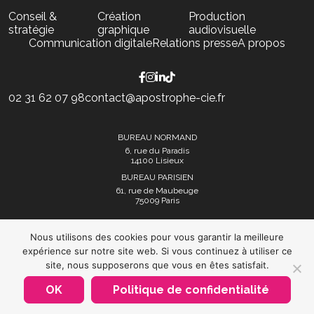
Conseil &
Création
Production
stratégie
graphique
audiovisuelle
Communication digitale
Relations presse
A propos
02 31 62 07 98
contact@apostrophe-cie.fr
BUREAU NORMAND
6, rue du Paradis
14100 Lisieux
BUREAU PARISIEN
61, rue de Maubeuge
75009 Paris
Nous utilisons des cookies pour vous garantir la meilleure
expérience sur notre site web. Si vous continuez à utiliser ce
site, nous supposerons que vous en êtes satisfait.
Mentions légales et politique de confidentialité
OK
Politique de confidentialité
Plan du site