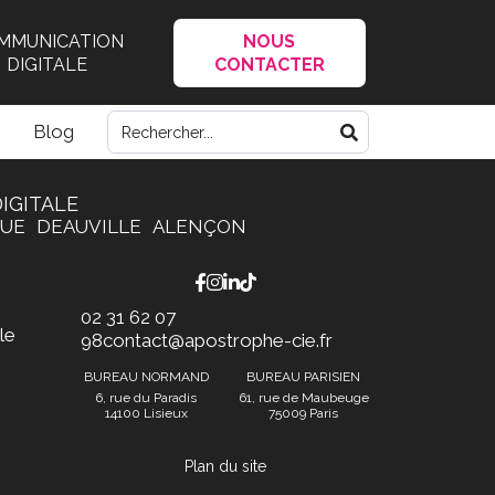
MMUNICATION
NOUS
DIGITALE
CONTACTER
Blog
IGITALE
QUE
DEAUVILLE
ALENÇON
02 31 62 07
le
98
contact@apostrophe-cie.fr
BUREAU NORMAND
BUREAU PARISIEN
6, rue du Paradis
61, rue de Maubeuge
14100 Lisieux
75009 Paris
Plan du site