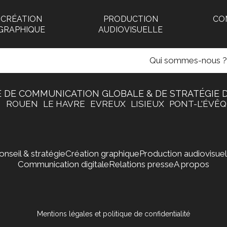
CRÉATION
PRODUCTION
CO
GRAPHIQUE
AUDIOVISUELLE
Qui sommes-nous ?
 DE COMMUNICATION GLOBALE & DE STRATÉGIE D
N
ROUEN
LE HAVRE
EVREUX
LISIEUX
PONT-L'ÉVÊ
onseil & stratégie
Création graphique
Production audiovisuel
Communication digitale
Relations presse
A propos
Mentions légales et politique de confidentialité