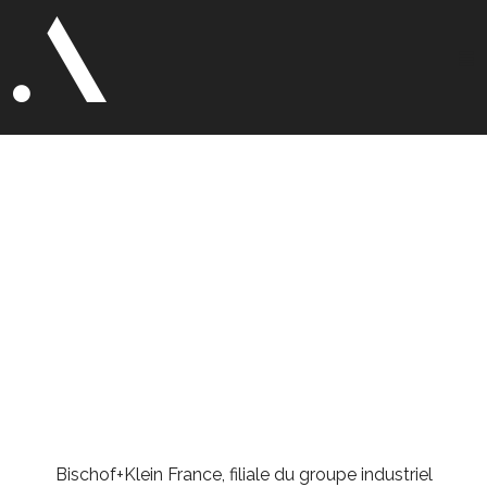
Bischof+Klein
France
Conception graphique • Production
audiovisuelle • Shooting photo
Bischof+Klein France, filiale du groupe industriel