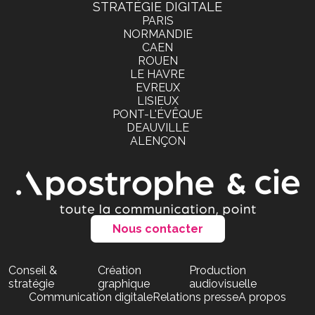
STRATÉGIE DIGITALE
PARIS
NORMANDIE
CAEN
ROUEN
LE HAVRE
EVREUX
LISIEUX
PONT-L'ÉVÊQUE
DEAUVILLE
ALENÇON
Nous contacter
Conseil &
Création
Production
stratégie
graphique
audiovisuelle
Communication digitale
Relations presse
A propos