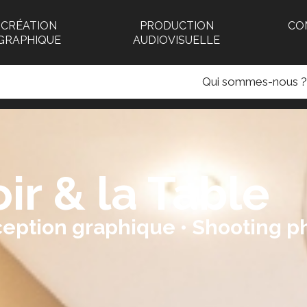
CRÉATION
PRODUCTION
CO
GRAPHIQUE
AUDIOVISUELLE
Qui sommes-nous ?
r & la Table
eption graphique • Shooting p