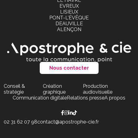
LE HAVRE
EVREUX
LISIEUX
PONT-L'ÉVÊQUE
DEAUVILLE
ALENÇON
Nous contacter
Conseil &
Création
Production
stratégie
graphique
audiovisuelle
Communication digitale
Relations presse
A propos
02 31 62 07 98
contact@apostrophe-cie.fr