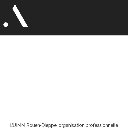
UIMM Rouen
Dieppe
Conception graphique • Relations
presse
L’UIMM Rouen‑Dieppe, organisation professionnelle