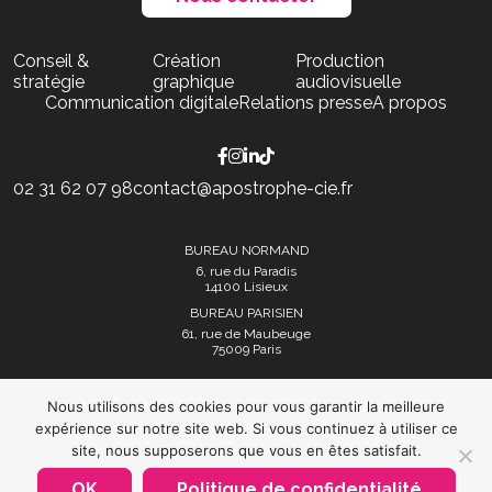
Conseil &
Création
Production
stratégie
graphique
audiovisuelle
Communication digitale
Relations presse
A propos
02 31 62 07 98
contact@apostrophe-cie.fr
BUREAU NORMAND
6, rue du Paradis
14100 Lisieux
BUREAU PARISIEN
61, rue de Maubeuge
75009 Paris
Nous utilisons des cookies pour vous garantir la meilleure
expérience sur notre site web. Si vous continuez à utiliser ce
site, nous supposerons que vous en êtes satisfait.
Mentions légales et politique de confidentialité
OK
Politique de confidentialité
Plan du site