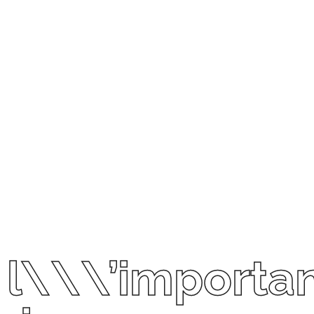
t l\\\’importa