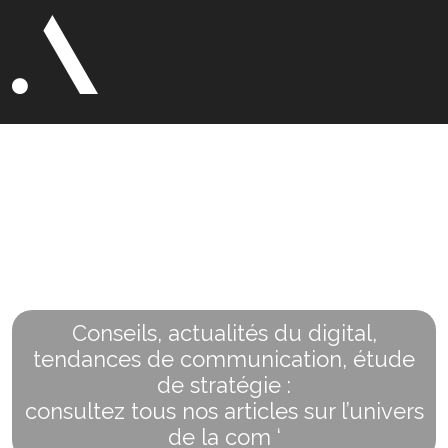
Blog
Le point
sur la
com’
Conseils, actualités du digital,
tendances de communication, étude
de stratégie :
consultez tous nos articles sur l’univers
de la com ‘