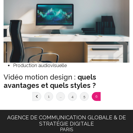
Production audiovisuelle
Vidéo motion design :
quels
avantages et quels styles ?
1
…
4
5
6
AGENCE DE COMMUNICATION GLOBALE & DE
STRATÉGIE DIGITALE
PARIS